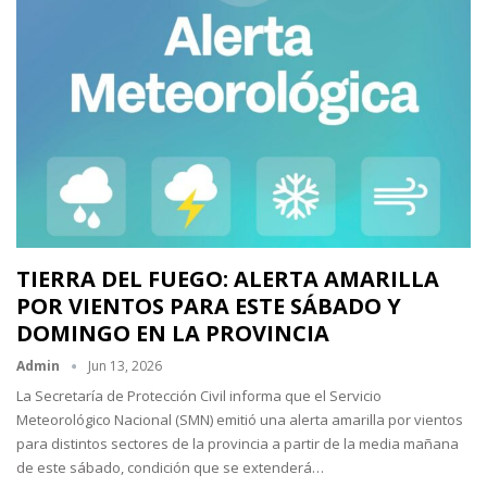
TIERRA DEL FUEGO: ALERTA AMARILLA
POR VIENTOS PARA ESTE SÁBADO Y
DOMINGO EN LA PROVINCIA
Admin
Jun 13, 2026
La Secretaría de Protección Civil informa que el Servicio
Meteorológico Nacional (SMN) emitió una alerta amarilla por vientos
para distintos sectores de la provincia a partir de la media mañana
de este sábado, condición que se extenderá…