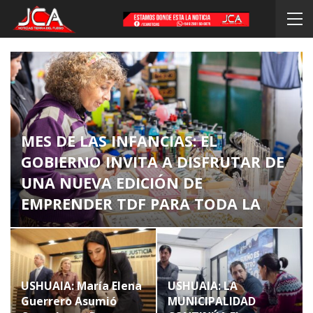
MES DE LAS INFANCIAS: EL
GOBIERNO INVITA A DISFRUTAR DE
UNA NUEVA EDICIÓN DE
EMPRENDER TDF PARA TODA LA
FAMILIA
Admin
Ago 6, 2026
USHUAIA: María Elena
USHUAIA: LA
Guerrero Asumió
MUNICIPALIDAD