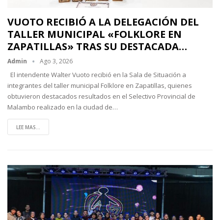
VUOTO RECIBIÓ A LA DELEGACIÓN DEL
TALLER MUNICIPAL «FOLKLORE EN
ZAPATILLAS» TRAS SU DESTACADA…
Admin
Ago 3, 2026
El intendente Walter Vuoto recibió en la Sala de Situación a
integrantes del taller municipal Folklore en Zapatillas, quienes
obtuvieron destacados resultados en el Selectivo Provincial de
Malambo realizado en la ciudad de…
LEE MAS...