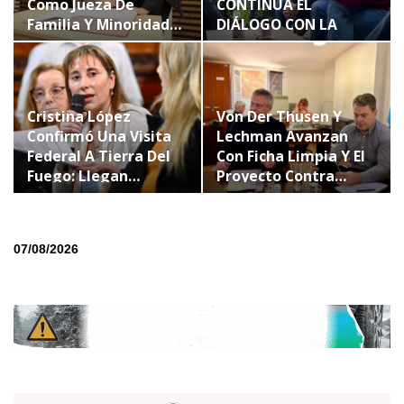
Como Jueza De
CONTINÚA EL
Familia Y Minoridad…
DIÁLOGO CON LA
ESCUELA LAS…
Cristina López
Von Der Thusen Y
Confirmó Una Visita
Lechman Avanzan
Federal A Tierra Del
Con Ficha Limpia Y El
Fuego: Llegan…
Proyecto Contra…
07/08/2026