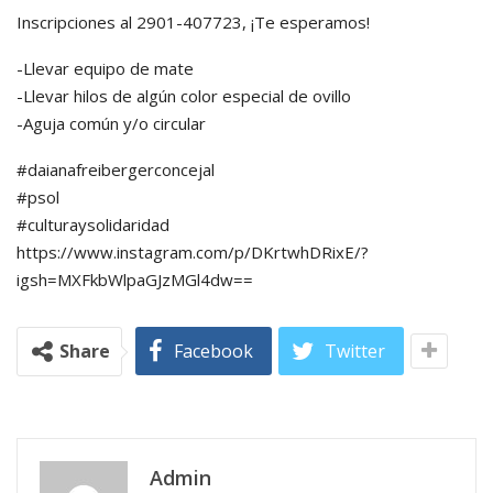
Inscripciones al 2901-407723, ¡Te esperamos!
-Llevar equipo de mate
-Llevar hilos de algún color especial de ovillo
-Aguja común y/o circular
#daianafreibergerconcejal
#psol
#culturaysolidaridad
https://www.instagram.com/p/DKrtwhDRixE/?
igsh=MXFkbWlpaGJzMGl4dw==
Share
Facebook
Twitter
Admin