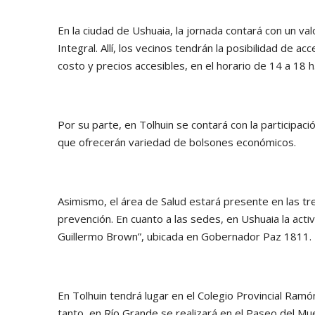
En la ciudad de Ushuaia, la jornada contará con un va
Integral. Allí, los vecinos tendrán la posibilidad de 
costo y precios accesibles, en el horario de 14 a 18 
Por su parte, en Tolhuin se contará con la participació
que ofrecerán variedad de bolsones económicos.
Asimismo, el área de Salud estará presente en las tr
prevención. En cuanto a las sedes, en Ushuaia la acti
Guillermo Brown”, ubicada en Gobernador Paz 1811.
En Tolhuin tendrá lugar en el Colegio Provincial Ramó
tanto, en Río Grande se realizará en el Paseo del Mue