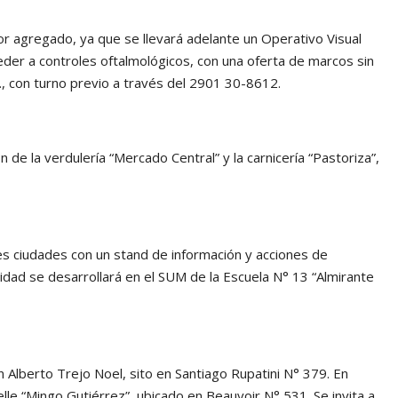
lor agregado, ya que se llevará adelante un Operativo Visual
acceder a controles oftalmológicos, con una oferta de marcos sin
h., con turno previo a través del 2901 30-8612.
n de la verdulería “Mercado Central” y la carnicería “Pastoriza”,
es ciudades con un stand de información y acciones de
vidad se desarrollará en el SUM de la Escuela N° 13 “Almirante
n Alberto Trejo Noel, sito en Santiago Rupatini N° 379. En
lle “Mingo Gutiérrez”, ubicado en Beauvoir N° 531. Se invita a