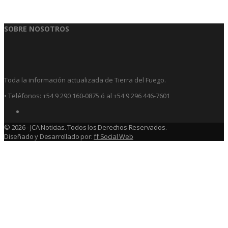
SOBRE NOSOTROS
Toda la información actualizada de Tierra del Fuego.
• Teléfonos: +54 9 290 160-0875 ó al +54 9 296 446-7601
© 2026 - JCA Noticias. Todos los Derechos Reservados.
Diseñado y Desarrollado por:
ff Social Web