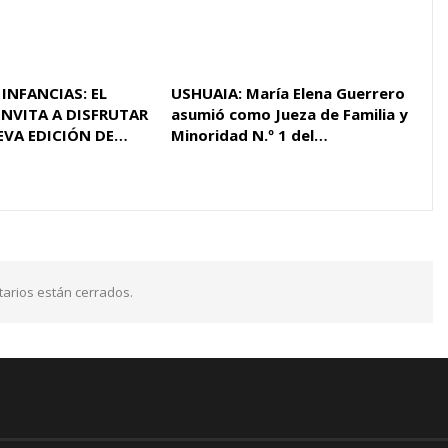
 INFANCIAS: EL
USHUAIA: María Elena Guerrero
INVITA A DISFRUTAR
asumió como Jueza de Familia y
EVA EDICIÓN DE…
Minoridad N.º 1 del…
arios están cerrados.