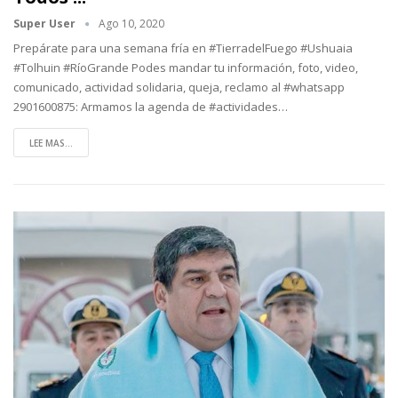
Super User
Ago 10, 2020
Prepárate para una semana fría en #TierradelFuego #Ushuaia
#Tolhuin #RíoGrande
Podes mandar tu información, foto, video,
comunicado, actividad solidaria, queja, reclamo al #whatsapp
2901600875:
Armamos la agenda de #actividades
…
LEE MAS...