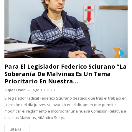
Para El Legislador Federico Sciurano “La
Soberanía De Malvinas Es Un Tema
Prioritario En Nuestra…
Super User
Ago 10, 2020
El legislador radical Federico Sciurano destacó que tras el trabajo en
comisión del día jueves se avanzó en el dictamen que permite
modificar el reglamento e incorporar una nueva Comisión Relativa a
las Islas Malvinas, Atlántico Sur y
…
LEE MAS...