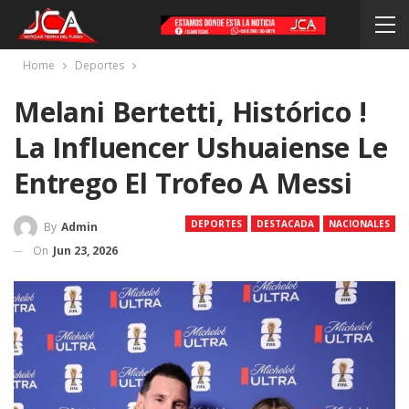
Home
Deportes
Melani Bertetti, Histórico !
La Influencer Ushuaiense Le
Entrego El Trofeo A Messi
DEPORTES
DESTACADA
NACIONALES
By
Admin
On
Jun 23, 2026