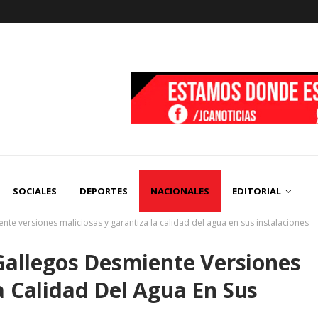
SOCIALES
DEPORTES
NACIONALES
EDITORIAL
nte versiones maliciosas y garantiza la calidad del agua en sus instalaciones
 Gallegos Desmiente Versiones
a Calidad Del Agua En Sus