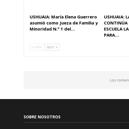
USHUAIA: María Elena Guerrero
USHUAIA: 
asumió como Jueza de Familia y
CONTINÚA 
Minoridad N.º 1 del…
ESCUELA L
PARA…
PREV
NEXT
Los coment
SOBRE NOSOTROS