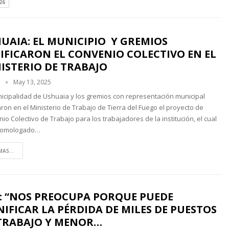
26
UAIA: EL MUNICIPIO Y GREMIOS
IFICARON EL CONVENIO COLECTIVO EN EL
ISTERIO DE TRABAJO
n
May 13, 2025
icipalidad de Ushuaia y los gremios con representación municipal
caron en el Ministerio de Trabajo de Tierra del Fuego el proyecto de
io Colectivo de Trabajo para los trabajadores de la institución, el cual
homologado…
MAS...
: “NOS PREOCUPA PORQUE PUEDE
NIFICAR LA PÉRDIDA DE MILES DE PUESTOS
TRABAJO Y MENOR…