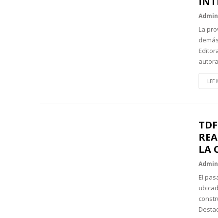
INT
Admi
La pro
demás 
Editor
autor
LEE 
TDF
REA
LA 
Admi
El pas
ubicad
constr
Destac