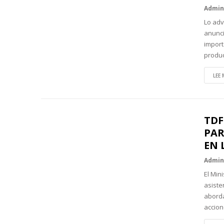
Admi
Lo adv
anunci
import
produ
LEE 
TDF
PAR
EN 
Admi
El Min
asiste
aborda
accio