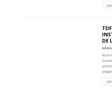
LEE 
TDF
INS
DE 
Admi
Así lo
Gustav
provin
Urquiz
LEE 