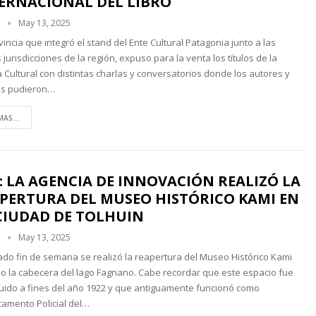
ERNACIONAL DEL LIBRO
n
May 13, 2025
vincia que integró el stand del Ente Cultural Patagonia junto a las
jurisdicciones de la región, expuso para la venta los títulos de la
a Cultural con distintas charlas y conversatorios donde los autores y
as pudieron…
MAS...
: LA AGENCIA DE INNOVACIÓN REALIZÓ LA
PERTURA DEL MUSEO HISTÓRICO KAMI EN
CIUDAD DE TOLHUIN
n
May 13, 2025
ado fin de semana se realizó la reapertura del Museo Histórico Kami
o la cabecera del lago Fagnano. Cabe recordar que este espacio fue
uido a fines del año 1922 y que antiguamente funcionó como
amento Policial del…