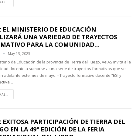
MAS...
: EL MINISTERIO DE EDUCACIÓN
LIZARÁ UNA VARIEDAD DE TRAYECTOS
MATIVO PARA LA COMUNIDAD…
n
May 13, 2025
isterio de Educación de la provincia de Tierra del Fuego, AeIAS invita a la
dad docente a sumarse a una serie de trayectos formativos que se
án adelante este mes de mayo. - Trayecto formativo docente “ESI y
ectiva…
MAS...
: EXITOSA PARTICIPACIÓN DE TIERRA DEL
GO EN LA 49° EDICIÓN DE LA FERIA