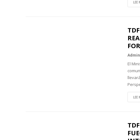
LEE 
TDF
REA
FOR
Admi
El Min
comuni
llevar
Persp
LEE 
TDF
FUE