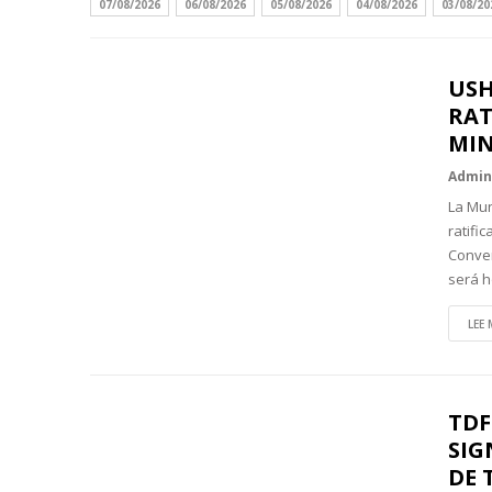
07/08/2026
06/08/2026
05/08/2026
04/08/2026
03/08/20
USH
RAT
MIN
Admi
La Mun
ratifi
Conven
será 
LEE 
TDF
SIG
DE 